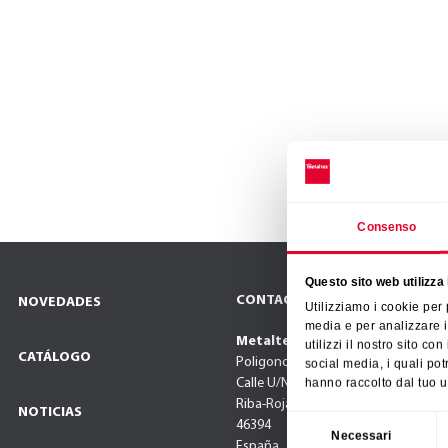
Consenso
Questo sito web utilizza 
CONTACTO
NOVEDADES
Utilizziamo i cookie per
media e per analizzare i
Metaltex Iberia SL
utilizzi il nostro sito co
CATÁLOGO
Poligono El Oliveral
social media, i quali po
hanno raccolto dal tuo ut
Calle U/N° 2
Riba-Roja de Turia (Valencia),
NOTICIAS
Selezione
46394
Necessari
España
del