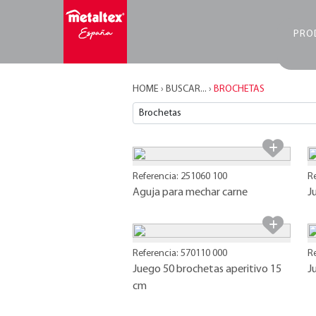
PRO
HOME
›
BUSCAR...
›
BROCHETAS
Referencia: 251060 100
R
Aguja para mechar carne
J
Referencia: 570110 000
R
Juego 50 brochetas aperitivo 15
J
cm