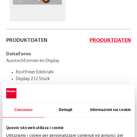
PRODUKTDATEN
PRODUKTDATEN
DolceForno
Ausstechformen im Display
Rostfreier Edelstahl
Display 212 Stück
Farbe
6 verschiedene Motive: Engel,
Baum, Bär, Stern, Blume, Herz
Consenso
Dettagli
Informazioni sui cookie
Display-Masse
20,5 x 22 x 22 cm
Questo sito web utilizza i cookie
Utilizziamo i cookie per personalizzare contenuti ed annunci, per