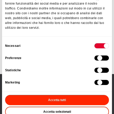
fornire funzionalità dei social media e per analizzare il nostro
Ähnliche Produkte
traffico. Condividiamo inoltre informazioni sul modo in cui utilizzi il
Ausstecher
nostro sito con i nostri partner che si occupano di analisi dei dati
web, pubblicità e social media, i quali potrebbero combinarle con
altre informazioni che hai fornito loro o che hanno raccolto dal tuo
utilizzo dei loro servizi.
ANGEBOT ANFORDERN
Selezione
Nur für Wiederverkäufer
Necessari
del
consenso
Preferenze
KONTAKT
Statistiche
Marketing
PRODUKTE
Küchen- und Haushaltshelfer
Accetta tutti
Backen
Accetta selezionati
Rund um die Spüle