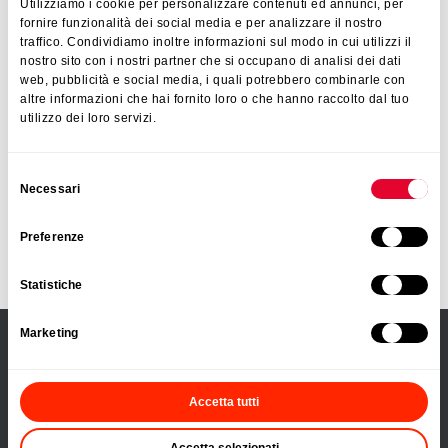
Utilizziamo i cookie per personalizzare contenuti ed annunci, per
Bemerkungen
fornire funzionalità dei social media e per analizzare il nostro
Rosette
traffico. Condividiamo inoltre informazioni sul modo in cui utilizzi il
nostro sito con i nostri partner che si occupano di analisi dei dati
web, pubblicità e social media, i quali potrebbero combinarle con
altre informazioni che hai fornito loro o che hanno raccolto dal tuo
utilizzo dei loro servizi.
ANGEBOT ANFORDERN
Selezione
Necessari
Nur für Wiederverkäufer
del
consenso
Preferenze
KONTAKT
Statistiche
Marketing
PRODUKTE
Accetta tutti
Küchen- und Haushaltshelfer
Backen
Accetta selezionati