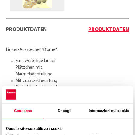
PRODUKTDATEN
PRODUKTDATEN
Linzer-Ausstecher "Blume"
Für zweiteilige Linzer
Plätzchen mit
Marmeladenfüllung
Mit zusätzlichem Ring
Einfach in der Handhabung:
der Ausstecher ist zerlegbar
Spülmaschinenfest
Edelstahl
Consenso
Dettagli
Informazioni sui cookie
Blisterkarte
Masse
Questo sito web utilizza i cookie
Ø4,8 x 4 cm