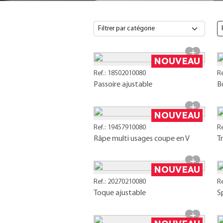
NOUVEAU
Ref.: 18502010080
R
Passoire ajustable
B
NOUVEAU
Ref.: 19457910080
R
Râpe multi usages coupe en V
T
NOUVEAU
Ref.: 20270210080
R
Toque ajustable
S