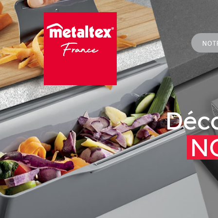
NOT
Déco
N