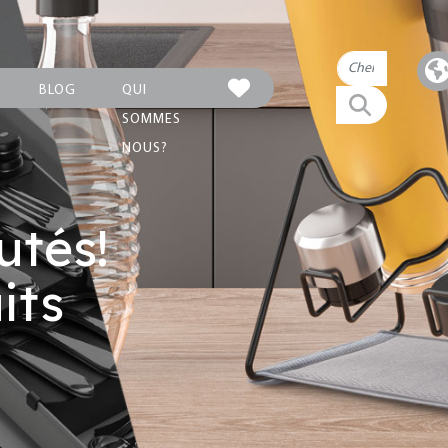
BLOG
QUI
SOMMES
NOUS?
utés!
its