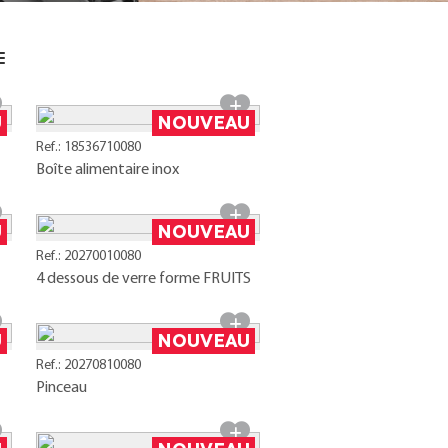
U
NOUVEAU
Ref.: 18536710080
Boîte alimentaire inox
U
NOUVEAU
Ref.: 20270010080
4 dessous de verre forme FRUITS
U
NOUVEAU
Ref.: 20270810080
Pinceau