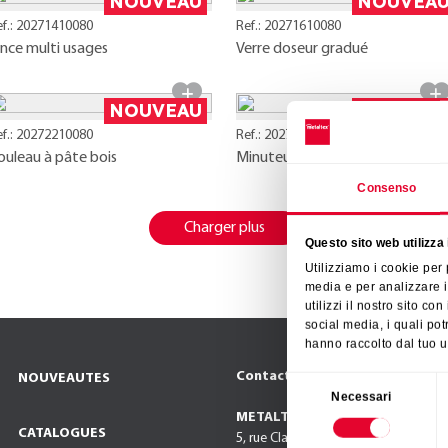
NOUVEAU
NOUVEA
ef.: 20271410080
Ref.: 20271610080
ince multi usages
Verre doseur gradué
NOUVEAU
NOUVEA
ef.: 20272210080
Ref.: 20272410080
ouleau à pâte bois
Minuteur 60min forme PANDA
Consenso
Charger plus
Questo sito web utilizza 
Utilizziamo i cookie per
media e per analizzare i
utilizzi il nostro sito co
social media, i quali po
hanno raccolto dal tuo ut
Contact
NOUVEAUTES
Selezione
Necessari
del
METALTEX FRANCE SAS
consenso
CATALOGUES
5, rue Claude Chappe