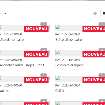
Filtre
NOUVEAU
NOUVEA
ef.: 18536510080
Ref.: 18536610080
oîte alimentaire
Boîte alimentaire
NOUVEAU
NOUVEA
ef.: 19485010080
Ref.: 20111410080
rancheuse multi usages 12en1
Ecumoire araignée
NOUVEAU
NOUVEA
ef.: 20270410080
Ref.: 20270610080
patule
Cuillère