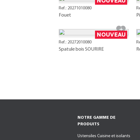
NOUVEAU
Ref.: 20271010080
R
Fouet
P
NOUVEAU
Ref.: 20272010080
R
Spatule bois SOURIRE
R
NOTRE GAMME DE
PRODUITS
Ustensiles Cuisine et isolants