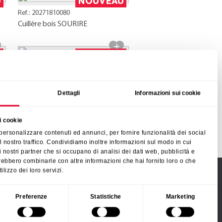
U
NOUVEAU
Ref.: 20271810080
Cuillère bois SOURIRE
U
NOUVEAU
Ref.: 20272610080
Roulette à pizza forme VELO
Dettagli
Informazioni sui cookie
i cookie
 personalizzare contenuti ed annunci, per fornire funzionalità dei social
l nostro traffico. Condividiamo inoltre informazioni sul modo in cui
n i nostri partner che si occupano di analisi dei dati web, pubblicità e
trebbero combinarle con altre informazioni che hai fornito loro o che
ilizzo dei loro servizi.
Suivez-nous
Preferenze
Statistiche
Marketing