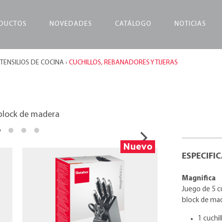
DUCTOS
NOVEDADES
CATÁLOGO
NOTICIAS
TENSILIOS DE COCINA
›
CUCHILLOS, REBANADORES Y TIJERAS
 block de madera
Nuevo
ESPECIFI
Magnifica
Juego de 5 cu
block de ma
1 cuchi