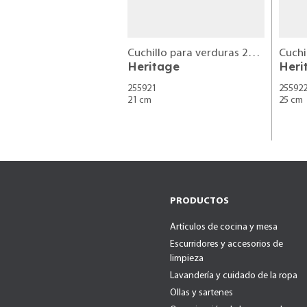
Cuchillo para verduras 21 cm
Cuchi
Heritage
Heri
255921
25592
21 cm
25 cm
PRODUCTOS
Artículos de cocina y mesa
Escurridores y accesorios de
limpieza
Lavandería y cuidado de la ropa
Ollas y sartenes