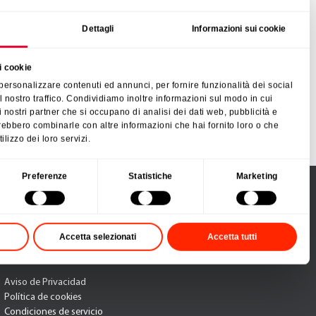
Dettagli
Informazioni sui cookie
lo santoku 25 cm
Cuchillo para pan 33 cm
age
Heritage
Herita
i cookie
 personalizzare contenuti ed annunci, per fornire funzionalità dei social
255928
255932
l nostro traffico. Condividiamo inoltre informazioni sul modo in cui
33 cm
29 cm
n i nostri partner che si occupano di analisi dei dati web, pubblicità e
trebbero combinarle con altre informazioni che hai fornito loro o che
ilizzo dei loro servizi.
Preferenze
Statistiche
Marketing
SÍGUENOS
Accetta selezionati
Accetta tutti
Aviso de Privacidad
Política de cookies
Condiciones de servicio