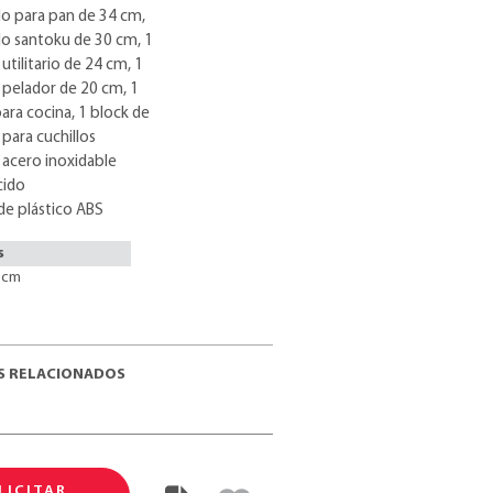
llo para pan de 34 cm,
llo santoku de 30 cm, 1
 utilitario de 24 cm, 1
o pelador de 20 cm, 1
para cocina, 1 block de
para cuchillos
 acero inoxidable
cido
e plástico ABS
s
6 cm
 RELACIONADOS
LICITAR