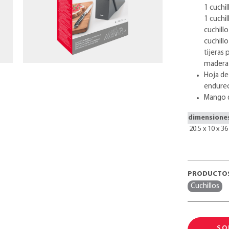
1 cuchi
1 cuchi
cuchillo
cuchill
tijeras 
madera 
Hoja de
endure
Mango d
dimensione
20.5 x 10 x 3
PRODUCTOS
Cuchillos
SO