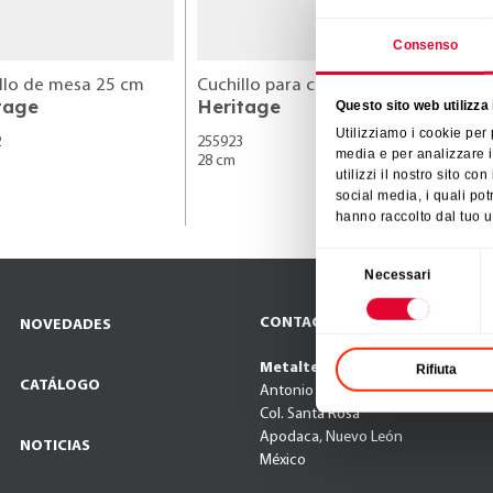
Consenso
llo de mesa 25 cm
Cuchillo para chef 28 cm
Cuchil
tage
Heritage
Herit
Questo sito web utilizza 
Utilizziamo i cookie per
2
255923
255926
media e per analizzare i
28 cm
25 cm
utilizzi il nostro sito co
social media, i quali po
hanno raccolto dal tuo ut
Selezione
Necessari
del
consenso
CONTACTO
NOVEDADES
Metaltex México
Rifiuta
CATÁLOGO
Antonio E. Marcos 46
Col. Santa Rosa
Apodaca, Nuevo León
NOTICIAS
México