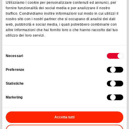
Utilizziamo i cookie per personalizzare contenuti ed annunci, per
fornire funzionalità dei social media e per analizzare il nostro
traffico. Condividiamo inoltre informazioni sul modo in cui utilizzi il
nostro sito con i nostri partner che si occupano di analisi dei dati
web, pubblicità e social media, i quali potrebbero combinarle con
altre informazioni che hai fornito loro o che hanno raccolto dal tuo
ESPECIFICACIONES
DETALLES
utilizzo dei loro servizi.
Uni-Fit
Selezione
Porta cubiertos ajustable
Necessari
del
Configurable para ajustarlo a
consenso
Preferenze
cada cajón
Incluye 3 separadores
movibles para otimizar la
Statistiche
organización de cubiertos o
utensilios desde pequeños a
Marketing
grandes
Con patas antideslizantes
Accetta tutti
dimensiones
39/49 x 15 x 6 cm