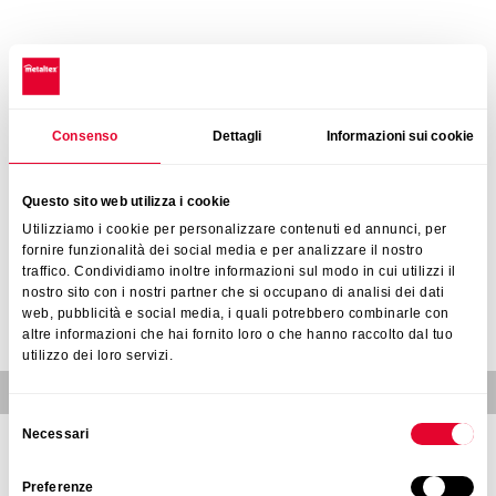
BUNLAR DA İLGİNİZİ ÇEKEBİLİR
bıçaklar
Consenso
Dettagli
Informazioni sui cookie
TEKLİF İSTEYİN
Questo sito web utilizza i cookie
Utilizziamo i cookie per personalizzare contenuti ed annunci, per
Bu hizmet yalnızca şirketlere ve bayilere sunulmaktadır
fornire funzionalità dei social media e per analizzare il nostro
traffico. Condividiamo inoltre informazioni sul modo in cui utilizzi il
nostro sito con i nostri partner che si occupano di analisi dei dati
Bize ulaşın
web, pubblicità e social media, i quali potrebbero combinarle con
altre informazioni che hai fornito loro o che hanno raccolto dal tuo
utilizzo dei loro servizi.
Benzer Ürünler
Selezione
Necessari
del
bıçaklar
HEPSİNİ GÖR
consenso
Preferenze