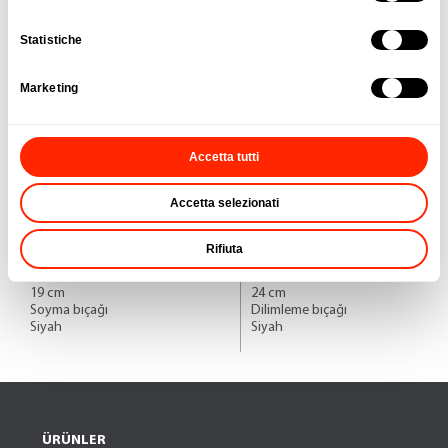
Statistiche
Marketing
Accetta tutti
Accetta selezionati
Sebze Bıçağı
Et Bıçağı
Asia
Asia
Rifiuta
255862 000
255864 000
19 cm
24 cm
Soyma bıçağı
Dilimleme bıçağı
Siyah
Siyah
ÜRÜNLER