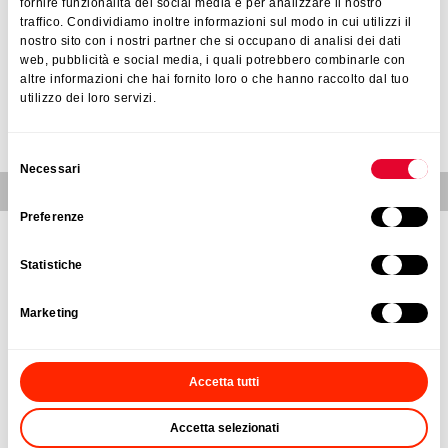
fornire funzionalità dei social media e per analizzare il nostro
ANGEBOT ANFORDERN
traffico. Condividiamo inoltre informazioni sul modo in cui utilizzi il
nostro sito con i nostri partner che si occupano di analisi dei dati
Nur für Wiederverkäufer
web, pubblicità e social media, i quali potrebbero combinarle con
altre informazioni che hai fornito loro o che hanno raccolto dal tuo
utilizzo dei loro servizi.
KONTAKT
Selezione
Necessari
del
Ähnliche Produkte
consenso
Preferenze
Gewürze
ALLE ANZEIGEN
Statistiche
Marketing
Accetta tutti
Accetta selezionati