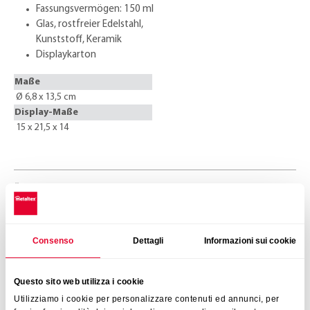
Fassungsvermögen: 150 ml
Glas, rostfreier Edelstahl,
Kunststoff, Keramik
Displaykarton
Maße
Ø 6,8 x 13,5 cm
Display-Maße
15 x 21,5 x 14
Ähnliche Produkte
Gewürze
Consenso
Dettagli
Informazioni sui cookie
Das könnte Sie auch interessieren
Gewürzregale
Questo sito web utilizza i cookie
Utilizziamo i cookie per personalizzare contenuti ed annunci, per