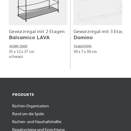
Gewürzregal mit 2 Etagen
Gewürzregal mit 3 Etagen
Balsamico LAVA
Domino
360852000
364603095
35 x 12 x 37 cm
30 x 7 x 30 cm
schwarz
PRODUKTE
Küchen-Organisation
Rund um die Spüle
Küchen- und Haushaltshelfer
Regalsysteme und Einrichtung