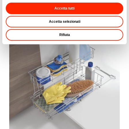
Escurrebotellas y otros
Accetta tutti
Accetta selezionati
Rifiuta