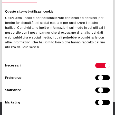
Questo sito web utilizza i cookie
Multi Mats
Utilizziamo i cookie per personalizzare contenuti ed annunci, per
fornire funzionalità dei social media e per analizzare il nostro
traffico. Condividiamo inoltre informazioni sul modo in cui utilizzi il
nostro sito con i nostri partner che si occupano di analisi dei dati
web, pubblicità e social media, i quali potrebbero combinarle con
Onyx
altre informazioni che hai fornito loro o che hanno raccolto dal tuo
utilizzo dei loro servizi.
Selezione
Necessari
Origin Extended
del
consenso
Preferenze
Statistiche
Rotomac
Marketing