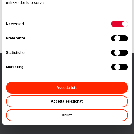
utilizzo dei loro servizi.
Selezione
Necessari
Accesorios
del
cocción
consenso
Preferenze
Statistiche
Marketing
PRODUCTOS
Organización de la cocina
Accetta tutti
Escurreplatos y accesorios de limpieza
Utensilios para cocinar y servir
Accetta selezionati
Organización del hogar
Organización del baño
Rifiuta
Cuidado de la ropa