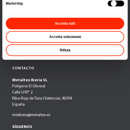
Marketing
NOVEDADES
Accetta tutti
CATÁLOGO
Accetta selezionati
NOTICIAS
Rifiuta
EMPRESA
CONTACTO
Metaltex Iberia SL
Poligono El Oliveral
Calle U/N° 2
Riba-Roja de Turia (Valencia), 46394
España
mtxiberia@metaltex.es
SÍGUENOS