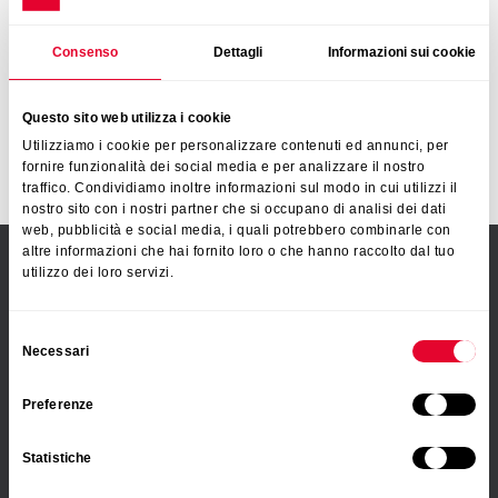
Consenso
Dettagli
Informazioni sui cookie
Accesorios
Questo sito web utilizza i cookie
Tendederos
de tendido
Utilizziamo i cookie per personalizzare contenuti ed annunci, per
fornire funzionalità dei social media e per analizzare il nostro
traffico. Condividiamo inoltre informazioni sul modo in cui utilizzi il
nostro sito con i nostri partner che si occupano di analisi dei dati
web, pubblicità e social media, i quali potrebbero combinarle con
altre informazioni che hai fornito loro o che hanno raccolto dal tuo
utilizzo dei loro servizi.
PRODUCTOS
Organización de la cocina
Selezione
Necessari
Escurreplatos y accesorios de limpieza
del
consenso
Utensilios para cocinar y servir
Preferenze
Organización del hogar
Organización del baño
Statistiche
Cuidado de la ropa