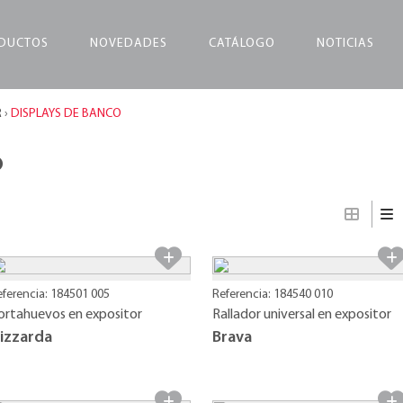
DUCTOS
NOVEDADES
CATÁLOGO
NOTICIAS
R
›
DISPLAYS DE BANCO
o
eferencia: 184501 005
Referencia: 184540 010
ortahuevos en expositor
Rallador universal en expositor
izzarda
Brava