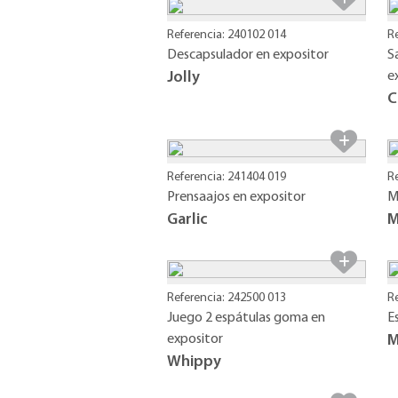
Referencia: 240102 014
R
Descapsulador en expositor
S
Jolly
e
C
Referencia: 241404 019
R
Prensaajos en expositor
M
Garlic
M
Referencia: 242500 013
R
Juego 2 espátulas goma en
E
expositor
M
Whippy