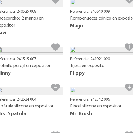
eferencia: 240525 008
Referencia: 240640 009
acacorchos 2 manos en
Rompenueces cónico en exposit
xpositor
Magic
avi
eferencia: 241515 007
Referencia: 241921 020
olinillo perejil en expositor
Tijera en expositor
inny
Flippy
eferencia: 242524 004
Referencia: 242542 006
spátula silicona en expositor
Pincel silicona en expositor
rs. Spatula
Mr. Brush