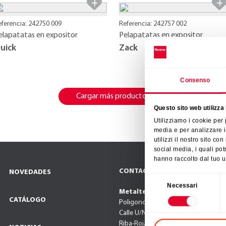
eferencia: 242750 009
Referencia: 242757 002
elapatatas en expositor
Pelapatatas en expositor
uick
Zack
Consenso
Cargar más productos
Questo sito web utilizza 
Utilizziamo i cookie per
media e per analizzare i
utilizzi il nostro sito co
social media, i quali po
hanno raccolto dal tuo ut
CONTACTO
NOVEDADES
Selezione
Necessari
del
Metaltex Iberia SL
CATÁLOGO
Poligono El Oliveral
consenso
Calle U/N° 2
Riba-Roja de Turia (Valencia),