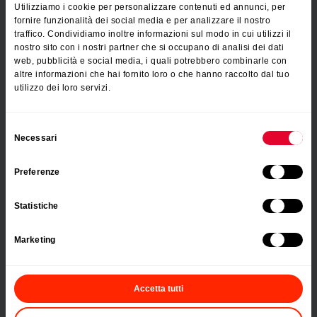
Utilizziamo i cookie per personalizzare contenuti ed annunci, per
Home organization
fornire funzionalità dei social media e per analizzare il nostro
traffico. Condividiamo inoltre informazioni sul modo in cui utilizzi il
Bath organization
nostro sito con i nostri partner che si occupano di analisi dei dati
Laundry care
web, pubblicità e social media, i quali potrebbero combinarle con
Deals - Specials
altre informazioni che hai fornito loro o che hanno raccolto dal tuo
utilizzo dei loro servizi.
NEW
Selezione
Necessari
del
BROCHURE
consenso
Preferenze
POSTS
Statistiche
COMPANY
Marketing
Contacts us
Metaltex Italia Spa (Export Division)
Accetta tutti
Via XXV Aprile, 23
22026 Maslianico (CO)