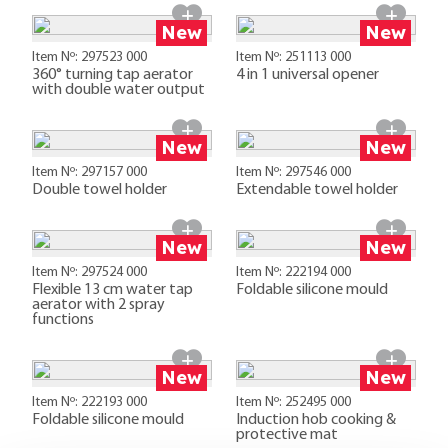
New
New
Item Nº: 297523 000
Item Nº: 251113 000
360° turning tap aerator
4 in 1 universal opener
with double water output
New
New
Item Nº: 297157 000
Item Nº: 297546 000
Double towel holder
Extendable towel holder
New
New
Item Nº: 297524 000
Item Nº: 222194 000
Flexible 13 cm water tap
Foldable silicone mould
aerator with 2 spray
functions
New
New
Item Nº: 222193 000
Item Nº: 252495 000
Foldable silicone mould
Induction hob cooking &
protective mat