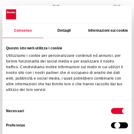
New
New
Item Nº: 297146 000
Item Nº: 297619 000
Set 2 adhesive towel
Set 2 cleaning brushes
holders
Consenso
Dettagli
Informazioni sui cookie
New
New
Questo sito web utilizza i cookie
Item Nº: 252496 000
Item Nº: 297633 000
Utilizziamo i cookie per personalizzare contenuti ed annunci, per
Set 2 induction hob
Set 2 sponge scourers
fornire funzionalità dei social media e per analizzare il nostro
cooking & protective mats
traffico. Condividiamo inoltre informazioni sul modo in cui utilizzi il
nostro sito con i nostri partner che si occupano di analisi dei dati
web, pubblicità e social media, i quali potrebbero combinarle con
New
New
altre informazioni che hai fornito loro o che hanno raccolto dal tuo
Item Nº: 297522 000
Item Nº: 297632 000
utilizzo dei loro servizi.
Set 2 water saver tap
Set 3 microfiber cloths
aerator with mounting
tool
Selezione
Necessari
del
New
New
consenso
Preferenze
Item Nº: 297103 000
Item Nº: 297577 000
Set 4 towel hanger clips
Sink strainer