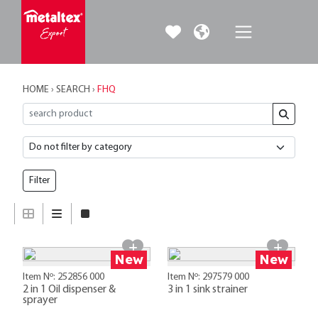
HOME
›
SEARCH
›
FHQ
Filter
New
New
Item Nº: 252856 000
Item Nº: 297579 000
2 in 1 Oil dispenser &
3 in 1 sink strainer
sprayer