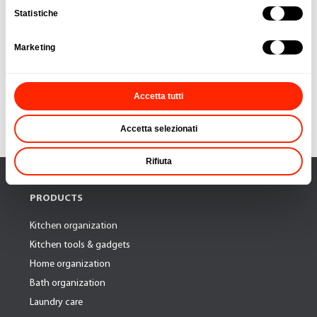
Statistiche
New
New
Marketing
Item Nº: 297558 000
Item Nº: 297559 000
Universal drain plug
Universal drain strainer
Accetta tutti
Load more
Accetta selezionati
Rifiuta
PRODUCTS
Kitchen organization
Kitchen tools & gadgets
Home organization
Bath organization
Laundry care