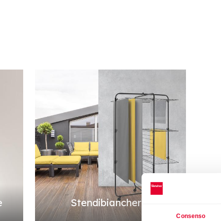
e
Stendibiancheria
Consenso