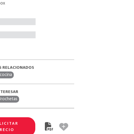
nox
 RELACIONADOS
 cocina
NTERESAR
Brochetas
LICITAR
RECIO