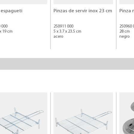
 espagueti
Pinzas de servir inox 23 cm
 000
250911 000
250960 
 x 19 cm
5 x 3.7 x 23.5 cm
28 cm
acero
negro