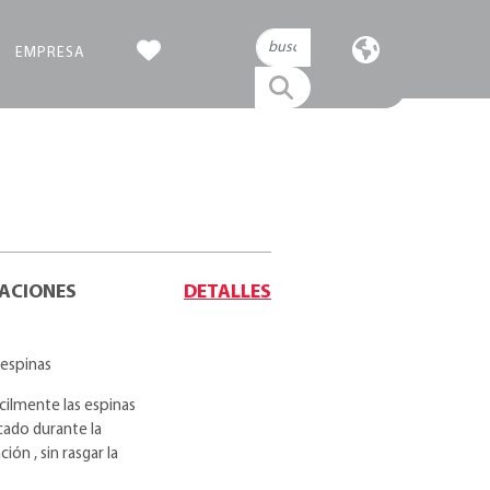
EMPRESA
CACIONES
DETALLES
-espinas
acilmente las espinas
cado durante la
ión , sin rasgar la