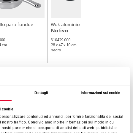
illo para fondue
Wok aluminio forjado ø 28 cm
Nativa
X-Pert
000
310429 000
310568 0
 4 cm
28 x 47 x 10 cm
28 x 28 x 
negro
negro
VER TODO
Dettagli
Informazioni sui cookie
i cookie
 personalizzare contenuti ed annunci, per fornire funzionalità dei social
l nostro traffico. Condividiamo inoltre informazioni sul modo in cui
n i nostri partner che si occupano di analisi dei dati web, pubblicità e