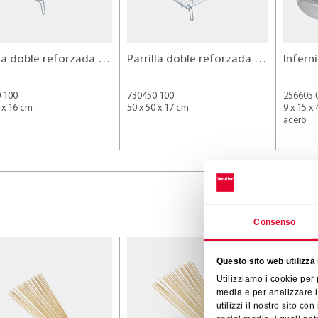
Parrilla doble reforzada 40x40 cm
Parrilla doble reforzada 50x50 cm
Infern
 100
730450 100
256605 
 x 16 cm
50 x 50 x 17 cm
9 x 15 x
acero
Consenso
Questo sito web utilizza 
Utilizziamo i cookie per
media e per analizzare i
utilizzi il nostro sito co