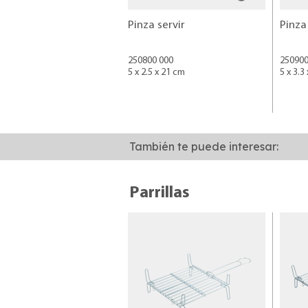
Pinza servir
Pinza
250800 000
250900
5 x 2.5 x 21 cm
5 x 3.3
También te puede interesar:
Parrillas