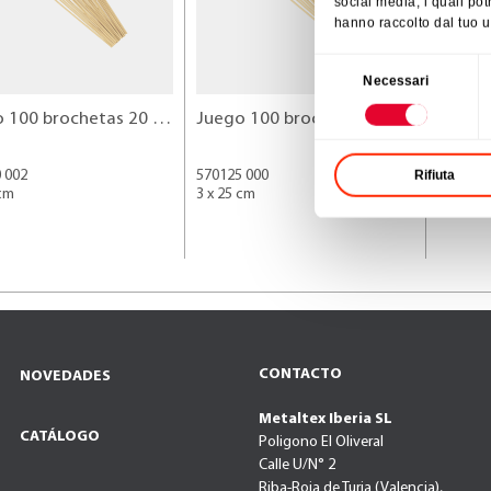
social media, i quali po
hanno raccolto dal tuo ut
Selezione
Necessari
del
Juego 100 brochetas 20 cm
Juego 100 brochetas 25 cm
Aguja 
consenso
Rifiuta
 002
570125 000
251060 
 cm
3 x 25 cm
33 cm
acero •
CONTACTO
NOVEDADES
Metaltex Iberia SL
CATÁLOGO
Poligono El Oliveral
Calle U/N° 2
Riba-Roja de Turia (Valencia),