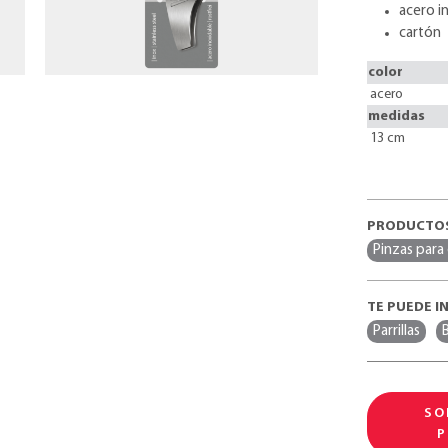
acero i
cartón
color
acero
medidas
13 cm
PRODUCTOS
Pinzas para
TE PUEDE I
Parrillas
SO
P