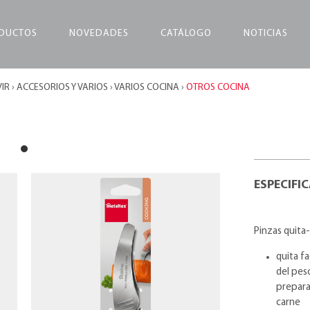
DUCTOS
NOVEDADES
CATÁLOGO
NOTICIAS
VIR
›
ACCESORIOS Y VARIOS
›
VARIOS COCINA
›
OTROS COCINA
ESPECIFI
Pinzas quita
quita f
del pes
preparac
carne