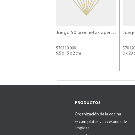
Juego 50 brochetas aperitivo 15 cm
570110 000
570120
9.5 x 15 x 2 cm
3 x 20
PRODUCTOS
Organización de la cocina
Escurreplatos y accesorios de
limpieza